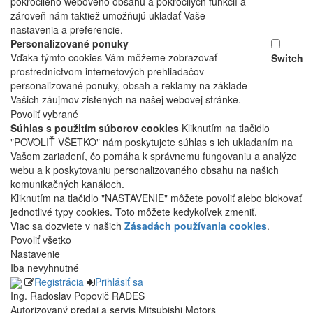
pokročilého webového obsahu a pokročilých funkcií a
zároveň nám taktiež umožňujú ukladať Vaše
nastavenia a preferencie.
Personalizované ponuky
Vďaka týmto cookies Vám môžeme zobrazovať
Switch
prostredníctvom internetových prehliadačov
personalizované ponuky, obsah a reklamy na základe
Vašich záujmov zistených na našej webovej stránke.
Povoliť vybrané
Súhlas s použitím súborov cookies
Kliknutím na tlačidlo
"POVOLIŤ VŠETKO" nám poskytujete súhlas s ich ukladaním na
Vašom zariadení, čo pomáha k správnemu fungovaniu a analýze
webu a k poskytovaniu personalizovaného obsahu na našich
komunikačných kanáloch.
Kliknutím na tlačidlo "NASTAVENIE" môžete povoliť alebo blokovať
jednotlivé typy cookies. Toto môžete kedykoľvek zmeniť.
Viac sa dozviete v našich
Zásadách používania cookies
.
Povoliť všetko
Nastavenie
Iba nevyhnutné
Registrácia
Prihlásiť sa
Ing. Radoslav Popovič RADES
Autorizovaný predaj a servis Mitsubishi Motors