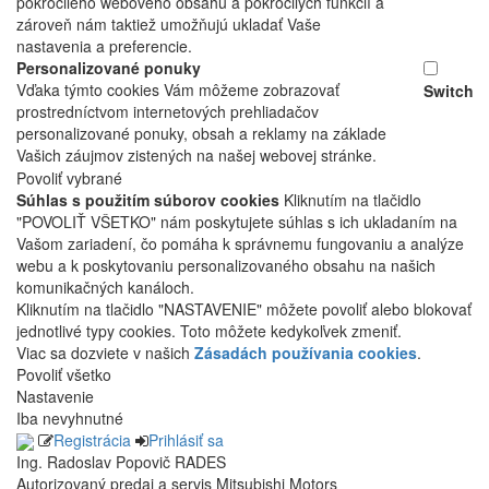
pokročilého webového obsahu a pokročilých funkcií a
zároveň nám taktiež umožňujú ukladať Vaše
nastavenia a preferencie.
Personalizované ponuky
Vďaka týmto cookies Vám môžeme zobrazovať
Switch
prostredníctvom internetových prehliadačov
personalizované ponuky, obsah a reklamy na základe
Vašich záujmov zistených na našej webovej stránke.
Povoliť vybrané
Súhlas s použitím súborov cookies
Kliknutím na tlačidlo
"POVOLIŤ VŠETKO" nám poskytujete súhlas s ich ukladaním na
Vašom zariadení, čo pomáha k správnemu fungovaniu a analýze
webu a k poskytovaniu personalizovaného obsahu na našich
komunikačných kanáloch.
Kliknutím na tlačidlo "NASTAVENIE" môžete povoliť alebo blokovať
jednotlivé typy cookies. Toto môžete kedykoľvek zmeniť.
Viac sa dozviete v našich
Zásadách používania cookies
.
Povoliť všetko
Nastavenie
Iba nevyhnutné
Registrácia
Prihlásiť sa
Ing. Radoslav Popovič RADES
Autorizovaný predaj a servis Mitsubishi Motors