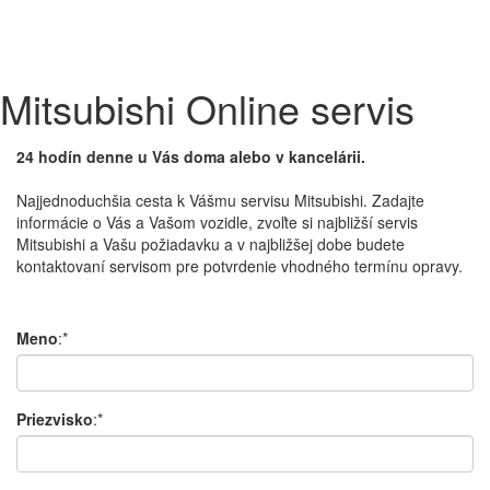
Mitsubishi Online servis
24 hodín denne u Vás doma alebo v kancelárii.
Najjednoduchšia cesta
k Vášmu
servisu
Mitsubishi
.
Zadajte
informácie
o
Vás
a
Vašom vozidle
,
zvoľte
si
najbližší
servis
Mitsubishi
a
Vašu požiadavku
a
v
najbližšej dobe
budete
kontaktovaní
servisom
pre potvrdenie
vhodného termínu
opravy.
Meno
:*
Priezvisko
:*