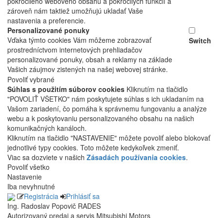
pokročilého webového obsahu a pokročilých funkcií a
zároveň nám taktiež umožňujú ukladať Vaše
nastavenia a preferencie.
Personalizované ponuky
Vďaka týmto cookies Vám môžeme zobrazovať
Switch
prostredníctvom internetových prehliadačov
personalizované ponuky, obsah a reklamy na základe
Vašich záujmov zistených na našej webovej stránke.
Povoliť vybrané
Súhlas s použitím súborov cookies
Kliknutím na tlačidlo
"POVOLIŤ VŠETKO" nám poskytujete súhlas s ich ukladaním na
Vašom zariadení, čo pomáha k správnemu fungovaniu a analýze
webu a k poskytovaniu personalizovaného obsahu na našich
komunikačných kanáloch.
Kliknutím na tlačidlo "NASTAVENIE" môžete povoliť alebo blokovať
jednotlivé typy cookies. Toto môžete kedykoľvek zmeniť.
Viac sa dozviete v našich
Zásadách používania cookies
.
Povoliť všetko
Nastavenie
Iba nevyhnutné
Registrácia
Prihlásiť sa
Ing. Radoslav Popovič RADES
Autorizovaný predaj a servis Mitsubishi Motors