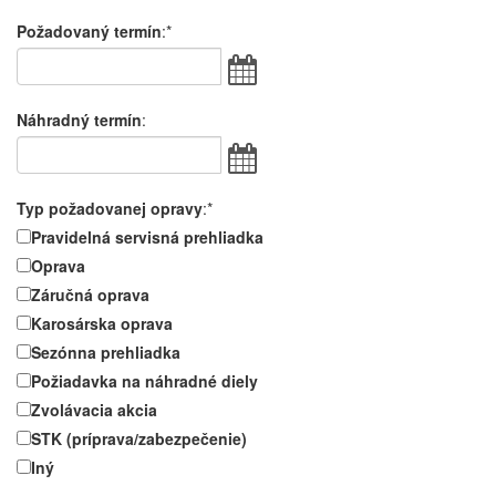
Požadovaný termín
:*
Náhradný termín
:
Typ požadovanej opravy
:*
Pravidelná servisná prehliadka
Oprava
Záručná oprava
Karosárska oprava
Sezónna prehliadka
Požiadavka na náhradné diely
Zvolávacia akcia
STK (príprava/zabezpečenie)
Iný