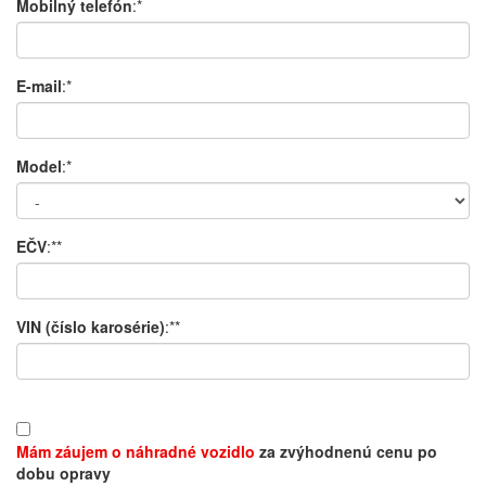
Mobilný telefón
:*
E-mail
:*
Model
:*
EČV
:**
VIN (číslo karosérie)
:**
Mám záujem o náhradné vozidlo
za zvýhodnenú cenu po
dobu opravy