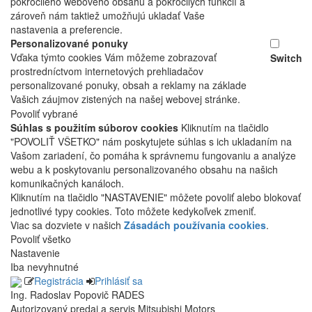
pokročilého webového obsahu a pokročilých funkcií a
zároveň nám taktiež umožňujú ukladať Vaše
nastavenia a preferencie.
Personalizované ponuky
Vďaka týmto cookies Vám môžeme zobrazovať
Switch
prostredníctvom internetových prehliadačov
personalizované ponuky, obsah a reklamy na základe
Vašich záujmov zistených na našej webovej stránke.
Povoliť vybrané
Súhlas s použitím súborov cookies
Kliknutím na tlačidlo
"POVOLIŤ VŠETKO" nám poskytujete súhlas s ich ukladaním na
Vašom zariadení, čo pomáha k správnemu fungovaniu a analýze
webu a k poskytovaniu personalizovaného obsahu na našich
komunikačných kanáloch.
Kliknutím na tlačidlo "NASTAVENIE" môžete povoliť alebo blokovať
jednotlivé typy cookies. Toto môžete kedykoľvek zmeniť.
Viac sa dozviete v našich
Zásadách používania cookies
.
Povoliť všetko
Nastavenie
Iba nevyhnutné
Registrácia
Prihlásiť sa
Ing. Radoslav Popovič RADES
Autorizovaný predaj a servis Mitsubishi Motors