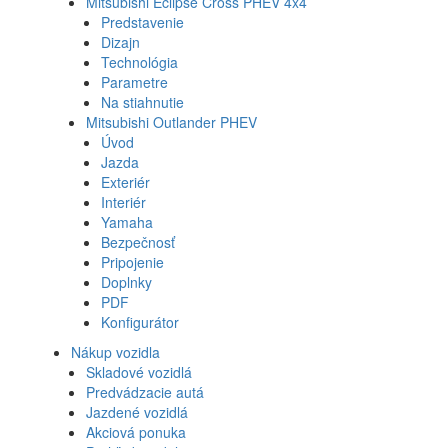
Mitsubishi Eclipse Cross PHEV 4x4
Predstavenie
Dizajn
Technológia
Parametre
Na stiahnutie
Mitsubishi Outlander PHEV
Úvod
Jazda
Exteriér
Interiér
Yamaha
Bezpečnosť
Pripojenie
Doplnky
PDF
Konfigurátor
Nákup vozidla
Skladové vozidlá
Predvádzacie autá
Jazdené vozidlá
Akciová ponuka