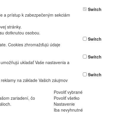
Switch
nie a prístup k zabezpečeným sekciám
ej stránky.
asu dotknutou osobou.
Switch
vate. Cookies zhromažďujú údaje
Switch
ž umožňujú ukladať Vaše nastavenia a
Switch
 reklamy na základe Vašich záujmov
Povoliť vybrané
ašom zariadení, čo
Povoliť všetko
áloch.
Nastavenie
Iba nevyhnutné