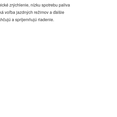
cké zrýchlenie, nízku spotrebu paliva
ká voľba jazdných režimov a ďalšie
ahčujú a spríjemňujú riadenie.