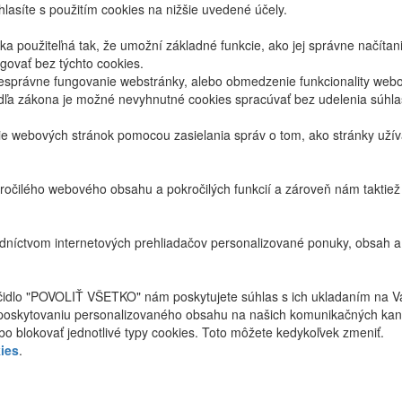
lasíte s použitím cookies na nižšie uvedené účely.
 použiteľná tak, že umožní základné funkcie, ako jej správne načíta
ovať bez týchto cookies.
právne fungovanie webstránky, alebo obmedzenie funkcionality webov
dľa zákona je možné nevyhnutné cookies spracúvať bez udelenia súhl
ie webových stránok pomocou zasielania správ o tom, ako stránky uží
ročilého webového obsahu a pokročilých funkcií a zároveň nám taktie
níctvom internetových prehliadačov personalizované ponuky, obsah a
ačidlo "POVOLIŤ VŠETKO" nám poskytujete súhlas s ich ukladaním na V
poskytovaniu personalizovaného obsahu na našich komunikačných kan
bo blokovať jednotlivé typy cookies. Toto môžete kedykoľvek zmeniť.
ies
.