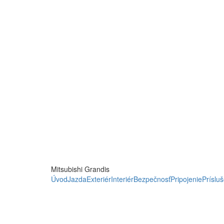
VARIABILNÝ A PRIESTRA
VSTAVANÉ ONLINE GOOG
OBJEDNAŤ TESTOVACIU JAZDU
Mitsubishi Grandis
Úvod
Jazda
Exteriér
Interiér
Bezpečnosť
Pripojenie
Príslu