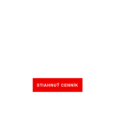
NÉ HYBRIDNÉ MOTORIZÁCIE
LÉ BEZPEČNOSTNÉ SYSTÉMY
STIAHNUŤ CENNÍK