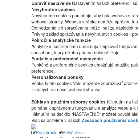
Upraviť nastavenie
Nastavením Vašich preferencií súh
Nevyhnutné cookies
Nevyhnutné cookies pomáhajú, aby bola webová stránka
webovej stránky. Webová stránka nemôže správne fung
Obmedzenie ich spracúvania môže mať za následok nes
Právny základ spracúvania nevyhnutných cookies - po
Pokročilé analytické funkcie
Analytické nástroje nám umožňujú zlepšovať fungovan
spôsobom, ktorý nikoho priamo neidentifikuje.
Funkcie a preferenčné nastavenie
Funkčné a preferenčné cookies umožňujú použitie pok
preferencie.
Personalizované ponuky
Vďaka týmto cookies Vám môžeme zobrazovať prostred
zistených na našej webovej stránke.
Súhlas s použitím súborov cookies
Kliknutím na tl
pomáha k správnemu fungovaniu a analýze webu a k 
Kliknutím na tlačidlo "NASTAVENIE" môžete povoliť ale
Viac sa dozviete v našich
Zásadách používania cook
Registrácia
Prihlásiť sa