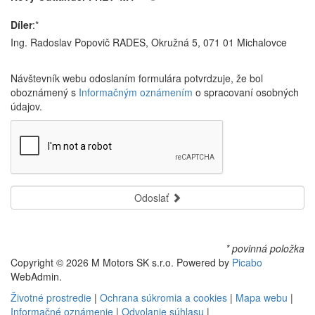
Díler
:*
Ing. Radoslav Popovič RADES, Okružná 5, 071 01 Michalovce
Návštevník webu odoslaním formulára potvrdzuje, že bol
oboznámený s
Informačným oznámením
o spracovaní osobných
údajov.
Odoslať
* povinná položka
Copyright © 2026 M Motors SK s.r.o. Powered by
Picabo
WebAdmin.
Životné prostredie
|
Ochrana súkromia a cookies
|
Mapa webu
|
Informačné oznámenie
|
Odvolanie súhlasu
|