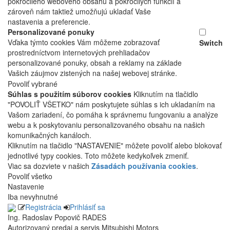
pokročilého webového obsahu a pokročilých funkcií a
zároveň nám taktiež umožňujú ukladať Vaše
nastavenia a preferencie.
Personalizované ponuky
Vďaka týmto cookies Vám môžeme zobrazovať
Switch
prostredníctvom internetových prehliadačov
personalizované ponuky, obsah a reklamy na základe
Vašich záujmov zistených na našej webovej stránke.
Povoliť vybrané
Súhlas s použitím súborov cookies
Kliknutím na tlačidlo
"POVOLIŤ VŠETKO" nám poskytujete súhlas s ich ukladaním na
Vašom zariadení, čo pomáha k správnemu fungovaniu a analýze
webu a k poskytovaniu personalizovaného obsahu na našich
komunikačných kanáloch.
Kliknutím na tlačidlo "NASTAVENIE" môžete povoliť alebo blokovať
jednotlivé typy cookies. Toto môžete kedykoľvek zmeniť.
Viac sa dozviete v našich
Zásadách používania cookies
.
Povoliť všetko
Nastavenie
Iba nevyhnutné
Registrácia
Prihlásiť sa
Ing. Radoslav Popovič RADES
Autorizovaný predaj a servis Mitsubishi Motors