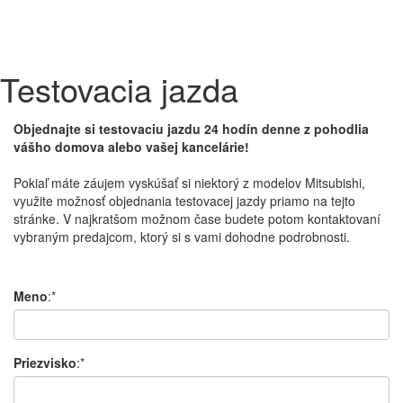
Testovacia jazda
Objednajte si testovaciu jazdu 24 hodín denne z pohodlia
vášho domova alebo vašej kancelárie!
Pokiaľ máte
záujem
vyskúšať
si
niektorý
z modelov
Mitsubishi
,
využite možnosť
objednania
testovacej
jazdy
priamo
na
tejto
stránke
.
V
najkratšom
možnom čase
budete potom
kontaktovaní
vybraným
predajcom
,
ktorý si
s
v
ami dohodne
podrobnosti.
Meno
:*
Priezvisko
:*