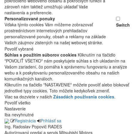
pokročilého webového obsahu a pokročilých funkcií a
zároveň nám taktiež umožňujú ukladať Vaše
nastavenia a preferencie.
Personalizované ponuky
Vďaka týmto cookies Vám môžeme zobrazovať
Switch
prostredníctvom internetových prehliadačov
personalizované ponuky, obsah a reklamy na základe
Vašich záujmov zistených na našej webovej stránke.
Povoliť vybrané
Súhlas s použitím súborov cookies
Kliknutím na tlačidlo
"POVOLIŤ VŠETKO" nám poskytujete súhlas s ich ukladaním na
Vašom zariadení, čo pomáha k správnemu fungovaniu a analýze
webu a k poskytovaniu personalizovaného obsahu na našich
komunikačných kanáloch.
Kliknutím na tlačidlo "NASTAVENIE" môžete povoliť alebo blokovať
jednotlivé typy cookies. Toto môžete kedykoľvek zmeniť.
Viac sa dozviete v našich
Zásadách používania cookies
.
Povoliť všetko
Nastavenie
Iba nevyhnutné
Registrácia
Prihlásiť sa
Ing. Radoslav Popovič RADES
Autorizovaný predaj a servis Mitsubishi Motors