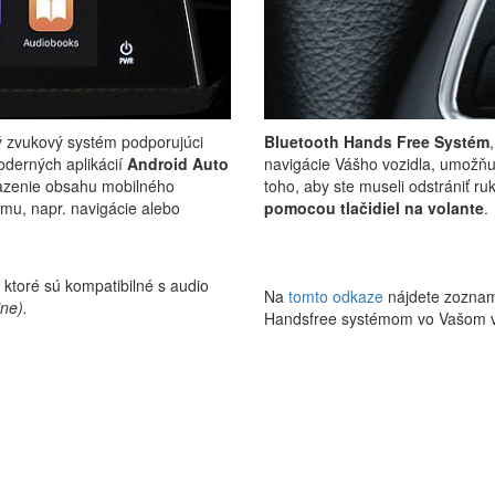
ý zvukový systém podporujúci
Bluetooth Hands Free Systém
oderných aplikácií
Android Auto
navigácie Vášho vozidla, umožňu
razenie obsahu mobilného
toho, aby ste museli odstrániť ru
ému, napr. navigácie alebo
pomocou tlačidiel na volante
.
ktoré sú kompatibilné s audio
Na
tomto odkaze
nájdete zoznam 
ine).
Handsfree systémom vo Vašom v