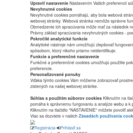
Upraviť nastavenie
Nastavením Vašich preferencií súh
Nevyhnutné cookies
Nevyhnutné cookies pomáhajú, aby bola webová stránka
webovej stránky. Webová stránka nemôže správne fung
Obmedzenie ich spracúvania môže mať za následok nes
Právny základ spracúvania nevyhnutných cookies - po
Pokročilé analytické funkcie
Analytické nástroje nám umožňujú zlepšovať fungovan
spôsobom, ktorý nikoho priamo neidentifikuje.
Funkcie a preferenčné nastavenie
Funkčné a preferenčné cookies umožňujú použitie pok
preferencie.
Personalizované ponuky
Vďaka týmto cookies Vám môžeme zobrazovať prostred
zistených na našej webovej stránke.
Súhlas s použitím súborov cookies
Kliknutím na tl
pomáha k správnemu fungovaniu a analýze webu a k 
Kliknutím na tlačidlo "NASTAVENIE" môžete povoliť ale
Viac sa dozviete v našich
Zásadách používania cook
Registrácia
Prihlásiť sa