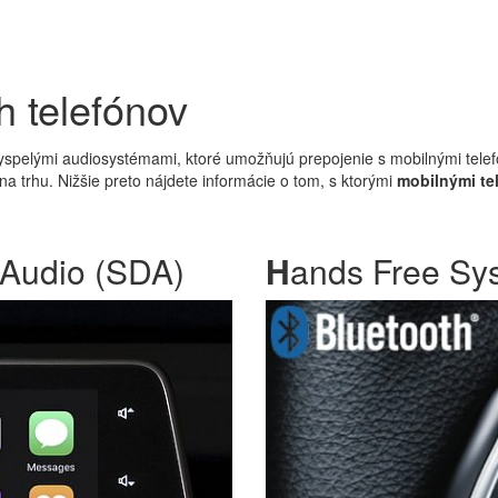
h telefónov
vyspelými audiosystémami, ktoré umožňujú prepojenie s mobilnými tele
na trhu. Nižšie preto nájdete informácie o tom, s ktorými
mobilnými te
 Audio (SDA)
H
ands Free Sys