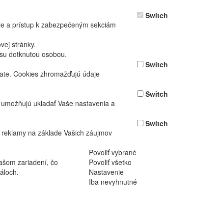
Switch
nie a prístup k zabezpečeným sekciám
ej stránky.
asu dotknutou osobou.
Switch
vate. Cookies zhromažďujú údaje
Switch
ž umožňujú ukladať Vaše nastavenia a
Switch
 reklamy na základe Vašich záujmov
Povoliť vybrané
ašom zariadení, čo
Povoliť všetko
áloch.
Nastavenie
Iba nevyhnutné