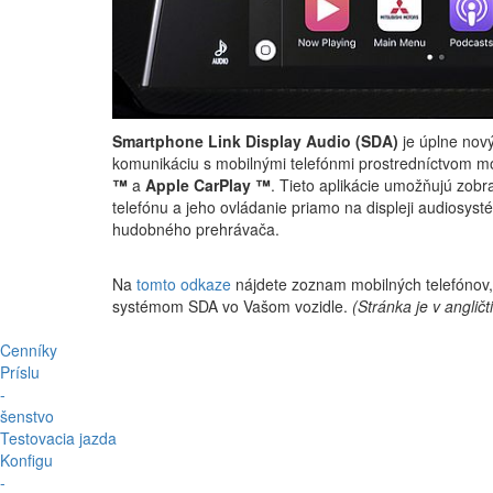
Smartphone Link Display Audio (SDA)
je úplne nov
komunikáciu s mobilnými telefónmi prostredníctvom m
™
a
Apple CarPlay ™
. Tieto aplikácie umožňujú zob
telefónu a jeho ovládanie priamo na displeji audiosyst
hudobného prehrávača.
Na
tomto odkaze
nájdete zoznam mobilných telefónov, 
systémom SDA vo Vašom vozidle.
(Stránka je v angličt
Cenníky
Príslu
-
šenstvo
Testovacia jazda
Konfigu
-