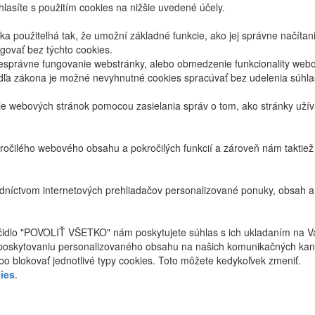
lasíte s použitím cookies na nižšie uvedené účely.
 použiteľná tak, že umožní základné funkcie, ako jej správne načíta
ovať bez týchto cookies.
právne fungovanie webstránky, alebo obmedzenie funkcionality webov
dľa zákona je možné nevyhnutné cookies spracúvať bez udelenia súhl
ie webových stránok pomocou zasielania správ o tom, ako stránky uží
ročilého webového obsahu a pokročilých funkcií a zároveň nám taktie
níctvom internetových prehliadačov personalizované ponuky, obsah a
ačidlo "POVOLIŤ VŠETKO" nám poskytujete súhlas s ich ukladaním na V
poskytovaniu personalizovaného obsahu na našich komunikačných kan
bo blokovať jednotlivé typy cookies. Toto môžete kedykoľvek zmeniť.
ies
.