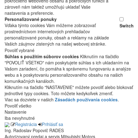
pokročilého webového obsahu a pokročilých funkcií a
zároveň nám taktiež umožňujú ukladať Vaše
nastavenia a preferencie.
Personalizované ponuky
Vďaka týmto cookies Vám môžeme zobrazovať
Switch
prostredníctvom internetových prehliadačov
personalizované ponuky, obsah a reklamy na základe
Vašich záujmov zistených na našej webovej stránke.
Povoliť vybrané
Súhlas s použitím súborov cookies
Kliknutím na tlačidlo
"POVOLIŤ VŠETKO" nám poskytujete súhlas s ich ukladaním na
Vašom zariadení, čo pomáha k správnemu fungovaniu a analýze
webu a k poskytovaniu personalizovaného obsahu na našich
komunikačných kanáloch.
Kliknutím na tlačidlo "NASTAVENIE" môžete povoliť alebo blokovať
jednotlivé typy cookies. Toto môžete kedykoľvek zmeniť.
Viac sa dozviete v našich
Zásadách používania cookies
.
Povoliť všetko
Nastavenie
Iba nevyhnutné
Registrácia
Prihlásiť sa
Ing. Radoslav Popovič RADES
Autorizovaný predaj a servis Mitsubishi Motors