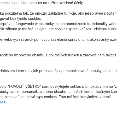
lasíte s použitím cookies na nižšie uvedené účely.
 použiteľná tak, že umožní základné funkcie, ako jej správne načíta
ovať bez týchto cookies.
právne fungovanie webstránky, alebo obmedzenie funkcionality webov
dľa zákona je možné nevyhnutné cookies spracúvať bez udelenia súhl
ie webových stránok pomocou zasielania správ o tom, ako stránky uží
ročilého webového obsahu a pokročilých funkcií a zároveň nám taktie
níctvom internetových prehliadačov personalizované ponuky, obsah a
ačidlo "POVOLIŤ VŠETKO" nám poskytujete súhlas s ich ukladaním na V
poskytovaniu personalizovaného obsahu na našich komunikačných kan
bo blokovať jednotlivé typy cookies. Toto môžete kedykoľvek zmeniť.
ies
.