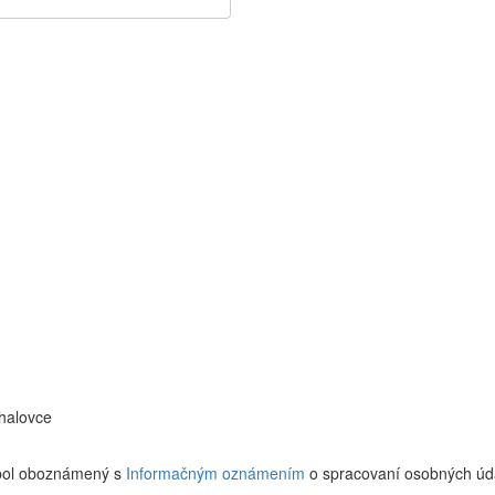
halovce
 bol oboznámený s
Informačným oznámením
o spracovaní osobných úd