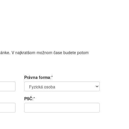
tránke
.
V
najkratšom
možnom čase
budete potom
Právna forma
:*
PSČ
:*