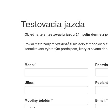
Testovacia jazda
Objednajte si testovaciu jazdu 24 hodín denne z 
Pokiaľ máte
záujem
vyskúšať
si
niektorý
z modelov
Mit
kontaktovaní
vybraným
predajcom
,
ktorý si
s
v
ami doh
Meno
:*
Priezvi
Ulica
:
Popisné
Mobilný telefón
:*
E-mail
:*