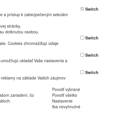
Switch
nie a prístup k zabezpečeným sekciám
ej stránky.
asu dotknutou osobou.
Switch
vate. Cookies zhromažďujú údaje
Switch
ž umožňujú ukladať Vaše nastavenia a
Switch
 reklamy na základe Vašich záujmov
Povoliť vybrané
ašom zariadení, čo
Povoliť všetko
áloch.
Nastavenie
Iba nevyhnutné