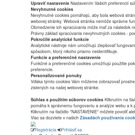
Upraviť nastavenie
Nastavením Vašich preferencií súh
Nevyhnutné cookies
Nevyhnutné cookies pomáhajú, aby bola webová stránka
webovej stránky. Webová stránka nemôže správne fung
Obmedzenie ich spracúvania môže mať za následok nes
Právny základ spracúvania nevyhnutných cookies - po
Pokročilé analytické funkcie
Analytické nástroje nám umožňujú zlepšovať fungovan
spôsobom, ktorý nikoho priamo neidentifikuje.
Funkcie a preferenčné nastavenie
Funkčné a preferenčné cookies umožňujú použitie pok
preferencie.
Personalizované ponuky
Vďaka týmto cookies Vám môžeme zobrazovať prostred
zistených na našej webovej stránke.
Súhlas s použitím súborov cookies
Kliknutím na tl
pomáha k správnemu fungovaniu a analýze webu a k 
Kliknutím na tlačidlo "NASTAVENIE" môžete povoliť ale
Viac sa dozviete v našich
Zásadách používania cook
Registrácia
Prihlásiť sa