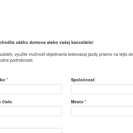
pohodlia vášho domova alebo vašej kancelárie!
subishi
,
využite možnosť
objednania
testovacej
jazdy
priamo
na
tejto s
odne
podrobnosti.
sko
:*
Spoločnosť
:
 číslo
:
Mesto
:*