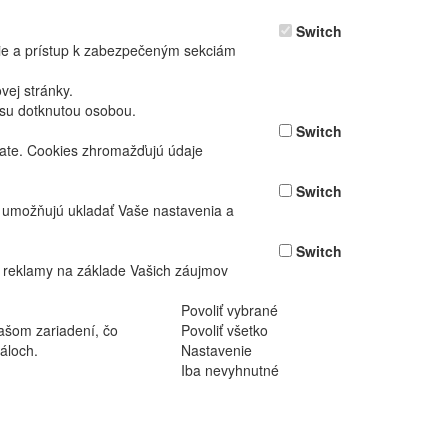
Switch
nie a prístup k zabezpečeným sekciám
ej stránky.
asu dotknutou osobou.
Switch
vate. Cookies zhromažďujú údaje
Switch
ž umožňujú ukladať Vaše nastavenia a
Switch
 reklamy na základe Vašich záujmov
Povoliť vybrané
ašom zariadení, čo
Povoliť všetko
áloch.
Nastavenie
Iba nevyhnutné