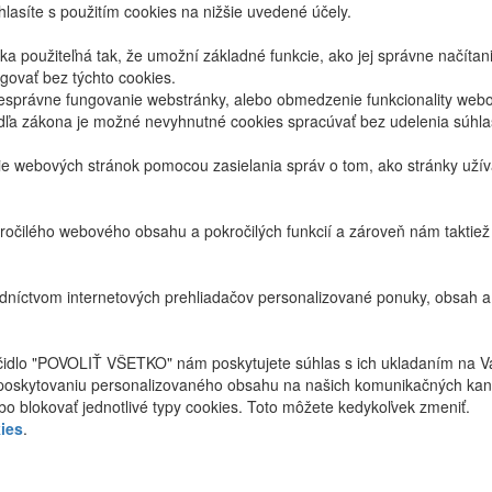
lasíte s použitím cookies na nižšie uvedené účely.
 použiteľná tak, že umožní základné funkcie, ako jej správne načíta
ovať bez týchto cookies.
právne fungovanie webstránky, alebo obmedzenie funkcionality webov
dľa zákona je možné nevyhnutné cookies spracúvať bez udelenia súhl
ie webových stránok pomocou zasielania správ o tom, ako stránky uží
ročilého webového obsahu a pokročilých funkcií a zároveň nám taktie
níctvom internetových prehliadačov personalizované ponuky, obsah a
ačidlo "POVOLIŤ VŠETKO" nám poskytujete súhlas s ich ukladaním na V
poskytovaniu personalizovaného obsahu na našich komunikačných kan
bo blokovať jednotlivé typy cookies. Toto môžete kedykoľvek zmeniť.
ies
.