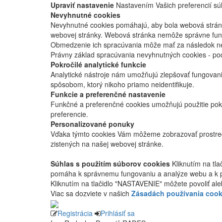
Upraviť nastavenie
Nastavením Vašich preferencií súh
Nevyhnutné cookies
Nevyhnutné cookies pomáhajú, aby bola webová stránka
webovej stránky. Webová stránka nemôže správne fung
Obmedzenie ich spracúvania môže mať za následok nes
Právny základ spracúvania nevyhnutných cookies - po
Pokročilé analytické funkcie
Analytické nástroje nám umožňujú zlepšovať fungovan
spôsobom, ktorý nikoho priamo neidentifikuje.
Funkcie a preferenčné nastavenie
Funkčné a preferenčné cookies umožňujú použitie pok
preferencie.
Personalizované ponuky
Vďaka týmto cookies Vám môžeme zobrazovať prostred
zistených na našej webovej stránke.
Súhlas s použitím súborov cookies
Kliknutím na tl
pomáha k správnemu fungovaniu a analýze webu a k 
Kliknutím na tlačidlo "NASTAVENIE" môžete povoliť ale
Viac sa dozviete v našich
Zásadách používania cook
Registrácia
Prihlásiť sa