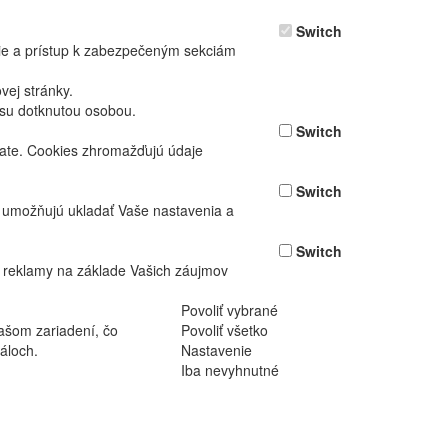
Switch
nie a prístup k zabezpečeným sekciám
ej stránky.
asu dotknutou osobou.
Switch
vate. Cookies zhromažďujú údaje
Switch
ž umožňujú ukladať Vaše nastavenia a
Switch
 reklamy na základe Vašich záujmov
Povoliť vybrané
ašom zariadení, čo
Povoliť všetko
áloch.
Nastavenie
Iba nevyhnutné