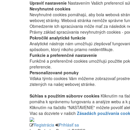
Upraviť nastavenie
Nastavením Vašich preferencií súh
Nevyhnutné cookies
Nevyhnutné cookies pomáhajú, aby bola webová stránka
webovej stránky. Webová stránka nemôže správne fung
Obmedzenie ich spracúvania môže mať za následok nes
Právny základ spracúvania nevyhnutných cookies - po
Pokročilé analytické funkcie
Analytické nástroje nám umožňujú zlepšovať fungovan
spôsobom, ktorý nikoho priamo neidentifikuje.
Funkcie a preferenčné nastavenie
Funkčné a preferenčné cookies umožňujú použitie pok
preferencie.
Personalizované ponuky
Vďaka týmto cookies Vám môžeme zobrazovať prostred
zistených na našej webovej stránke.
Súhlas s použitím súborov cookies
Kliknutím na tl
pomáha k správnemu fungovaniu a analýze webu a k 
Kliknutím na tlačidlo "NASTAVENIE" môžete povoliť ale
Viac sa dozviete v našich
Zásadách používania cook
Registrácia
Prihlásiť sa