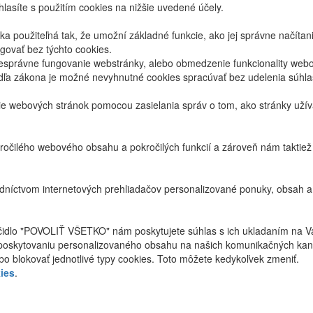
lasíte s použitím cookies na nižšie uvedené účely.
 použiteľná tak, že umožní základné funkcie, ako jej správne načíta
ovať bez týchto cookies.
právne fungovanie webstránky, alebo obmedzenie funkcionality webov
dľa zákona je možné nevyhnutné cookies spracúvať bez udelenia súhl
ie webových stránok pomocou zasielania správ o tom, ako stránky uží
ročilého webového obsahu a pokročilých funkcií a zároveň nám taktie
níctvom internetových prehliadačov personalizované ponuky, obsah a
ačidlo "POVOLIŤ VŠETKO" nám poskytujete súhlas s ich ukladaním na V
poskytovaniu personalizovaného obsahu na našich komunikačných kan
bo blokovať jednotlivé typy cookies. Toto môžete kedykoľvek zmeniť.
ies
.