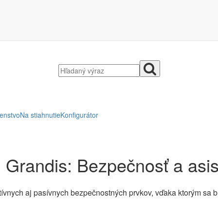
šenstvo
Na stiahnutie
Konfigurátor
i Grandis: Bezpečnosť a asi
vnych aj pasívnych bezpečnostných prvkov, vďaka ktorým sa bud