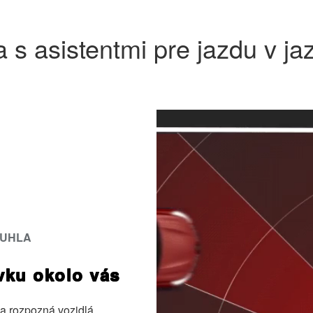
 s asistentmi pre jazdu v j
 UHLA
vku okolo vás
 a rozpozná vozidlá