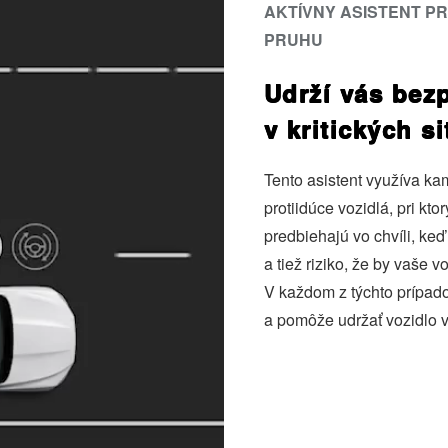
AKTÍVNY ASISTENT P
PRUHU
Udrží vás bez
v kritických s
Tento asistent využíva kam
protiidúce vozidlá, pri kto
predbiehajú vo chvíli, keď
a tiež riziko, že by vaše 
V každom z týchto prípad
a pomôže udržať vozidlo 