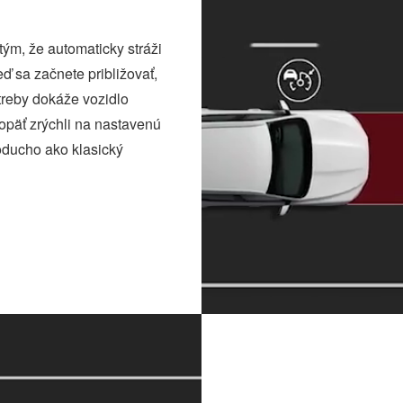
ým, že automaticky stráži
ď sa začnete približovať,
reby dokáže vozidlo
 opäť zrýchli na nastavenú
oducho ako klasický