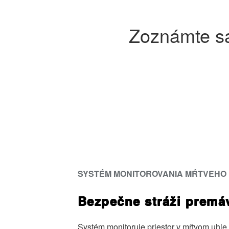
Zoznámte sa
SYSTÉM MONITOROVANIA MŔTVEHO
Bezpečne stráži premá
Systém monitoruje priestor v mŕtvom uhle