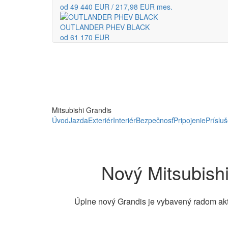
od 49 440 EUR / 217,98 EUR mes.
OUTLANDER PHEV BLACK
od 61 170 EUR
Mitsubishi Grandis
Úvod
Jazda
Exteriér
Interiér
Bezpečnosť
Pripojenie
Príslu
Nový Mitsubish
Úplne nový Grandis je vybavený radom aktí