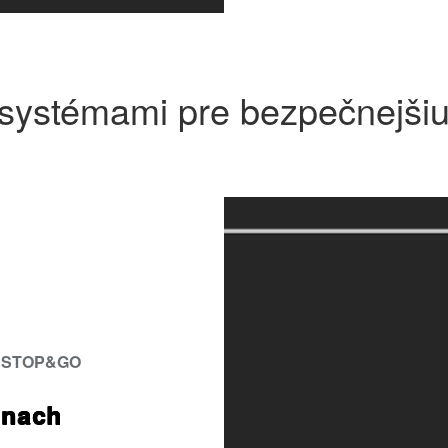
ystémami pre bezpečnejšiu 
 STOP&GO
ónach