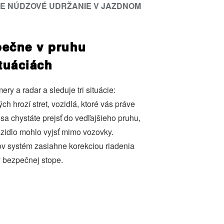
RE NÚDZOVÉ UDRŽANIE V JAZDNOM
pečne v pruhu
ituáciách
ery a radar a sleduje tri situácie:
rých hrozí stret, vozidlá, ktoré vás práve
 sa chystáte prejsť do vedľajšieho pruhu,
vozidlo mohlo vyjsť mimo vozovky.
ov systém zasiahne korekciou riadenia
v bezpečnej stope.