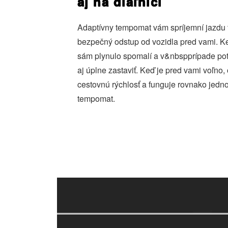
aj na diaľnici
Adaptívny tempomat vám spríjemní jazdu t
bezpečný odstup od vozidla pred vami. Ke
sám plynulo spomalí a v&nbspprípade pot
aj úplne zastaviť. Keď je pred vami voľno,
cestovnú rýchlosť a funguje rovnako jedn
tempomat.