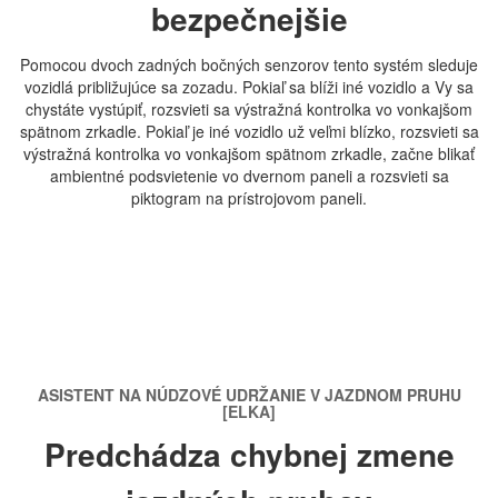
bezpečnejšie
Pomocou dvoch zadných bočných senzorov tento systém sleduje
vozidlá približujúce sa zozadu. Pokiaľ sa blíži iné vozidlo a Vy sa
chystáte vystúpiť, rozsvieti sa výstražná kontrolka vo vonkajšom
spätnom zrkadle. Pokiaľ je iné vozidlo už veľmi blízko, rozsvieti sa
výstražná kontrolka vo vonkajšom spätnom zrkadle, začne blikať
ambientné podsvietenie vo dvernom paneli a rozsvieti sa
piktogram na prístrojovom paneli.
ASISTENT NA NÚDZOVÉ UDRŽANIE V JAZDNOM PRUHU
[ELKA]
Predchádza chybnej zmene