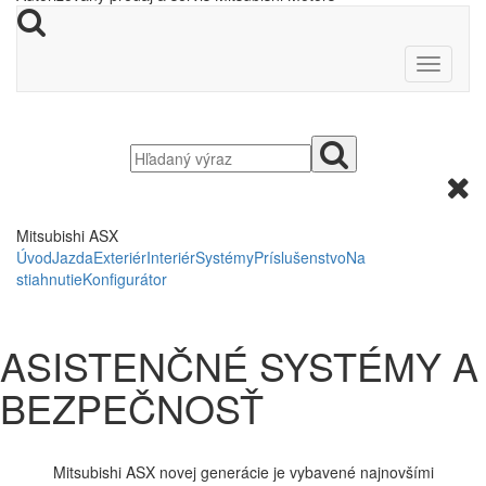
Mitsubishi ASX
Úvod
Jazda
Exteriér
Interiér
Systémy
Príslušenstvo
Na
stiahnutie
Konfigurátor
ASISTENČNÉ SYSTÉMY A
BEZPEČNOSŤ
Mitsubishi ASX novej generácie je vybavené najnovšími