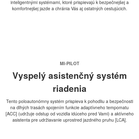
inteligentnými systémami, ktoré prispievajú k bezpečnejšej a
komfortnejšej jazde a chránia Vás aj ostatných cestujúcich.
MI-PILOT
Vyspelý asistenčný systém
riadenia
Tento poloautonómny systém prispieva k pohodliu a bezpečnosti
na dlhých trasách spojením funkcie adaptívneho tempomatu
[ACC] (udržuje odstup od vozidla idúceho pred Vami) a aktívneho
asistenta pre udržiavanie uprostred jazdného pruhu [LCA].