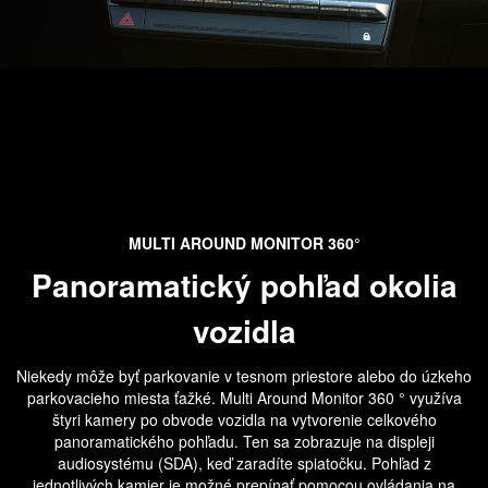
MULTI AROUND MONITOR 360°
Panoramatický pohľad okolia
vozidla
Niekedy môže byť parkovanie v tesnom priestore alebo do úzkeho
parkovacieho miesta ťažké. Multi Around Monitor 360 ° využíva
štyri kamery po obvode vozidla na vytvorenie celkového
panoramatického pohľadu. Ten sa zobrazuje na displeji
audiosystému (SDA), keď zaradíte spiatočku. Pohľad z
jednotlivých kamier je možné prepínať pomocou ovládania na