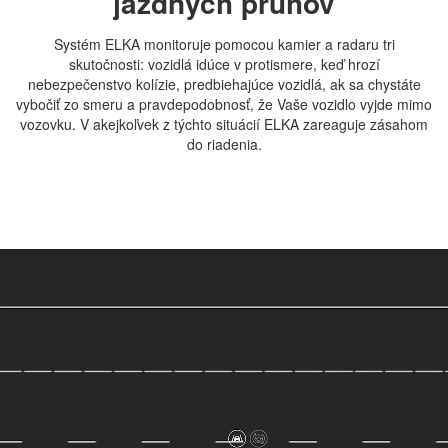
jazdných pruhov
Systém ELKA monitoruje pomocou kamier a radaru tri
skutočnosti: vozidlá idúce v protismere, keď hrozí
nebezpečenstvo kolízie, predbiehajúce vozidlá, ak sa chystáte
vybočiť zo smeru a pravdepodobnosť, že Vaše vozidlo vyjde mimo
vozovku. V akejkoľvek z týchto situácií ELKA zareaguje zásahom
do riadenia.