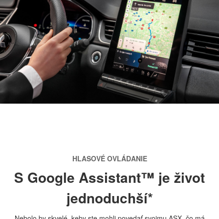
HLASOVÉ OVLÁDANIE
S Google Assistant™ je život
jednoduchší*
Nebolo by skvelé, keby ste mohli povedať svojmu ASX, čo má