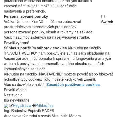
pokročilého webového obsahu a pokročilých funkcií a
zároveň nám taktiež umožňujú ukladať Vaše
nastavenia a preferencie.
Personalizované ponuky
Vďaka týmto cookies Vám môžeme zobrazovať
Switch
prostredníctvom internetových prehliadačov
personalizované ponuky, obsah a reklamy na základe
Vašich záujmov zistených na našej webovej stránke.
Povoliť vybrané
Súhlas s použitím súborov cookies
Kliknutím na tlačidlo
"POVOLIŤ VŠETKO" nám poskytujete súhlas s ich ukladaním na
Vašom zariadení, čo pomáha k správnemu fungovaniu a analýze
webu a k poskytovaniu personalizovaného obsahu na našich
komunikačných kanáloch.
Kliknutím na tlačidlo "NASTAVENIE" môžete povoliť alebo blokovať
jednotlivé typy cookies. Toto môžete kedykoľvek zmeniť.
Viac sa dozviete v našich
Zásadách používania cookies
.
Povoliť všetko
Nastavenie
Iba nevyhnutné
Registrácia
Prihlásiť sa
Ing. Radoslav Popovič RADES
Autorizovaný predaj a servis Mitsubishi Motors