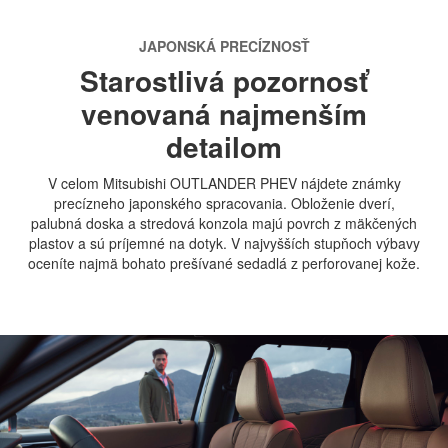
JAPONSKÁ PRECÍZNOSŤ
Starostlivá pozornosť
venovaná najmenším
detailom
V celom Mitsubishi OUTLANDER PHEV nájdete známky
precízneho japonského spracovania. Obloženie dverí,
palubná doska a stredová konzola majú povrch z mäkčených
plastov a sú príjemné na dotyk. V najvyšších stupňoch výbavy
oceníte najmä bohato prešívané sedadlá z perforovanej kože.