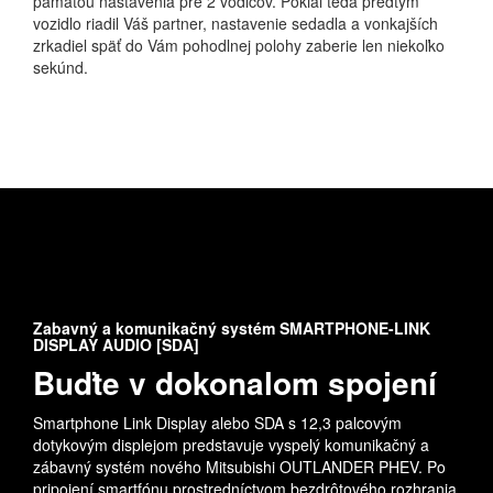
pamäťou nastavenia pre 2 vodičov. Pokiaľ teda predtým
vozidlo riadil Váš partner, nastavenie sedadla a vonkajších
zrkadiel späť do Vám pohodlnej polohy zaberie len niekoľko
sekúnd.
Zabavný a komunikačný systém SMARTPHONE-LINK
DISPLAY AUDIO [SDA]
Buďte v dokonalom spojení
Smartphone Link Display alebo SDA s 12,3 palcovým
dotykovým displejom predstavuje vyspelý komunikačný a
zábavný systém nového Mitsubishi OUTLANDER PHEV. Po
pripojení smartfónu prostredníctvom bezdrôtového rozhrania