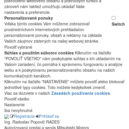
pokročilého webového obsahu a pokročilých funkcií a
zároveň nám taktiež umožňujú ukladať Vaše
nastavenia a preferencie.
Personalizované ponuky
Vďaka týmto cookies Vám môžeme zobrazovať
Switch
prostredníctvom internetových prehliadačov
personalizované ponuky, obsah a reklamy na základe
Vašich záujmov zistených na našej webovej stránke.
Povoliť vybrané
Súhlas s použitím súborov cookies
Kliknutím na tlačidlo
"POVOLIŤ VŠETKO" nám poskytujete súhlas s ich ukladaním na
Vašom zariadení, čo pomáha k správnemu fungovaniu a analýze
webu a k poskytovaniu personalizovaného obsahu na našich
komunikačných kanáloch.
Kliknutím na tlačidlo "NASTAVENIE" môžete povoliť alebo blokovať
jednotlivé typy cookies. Toto môžete kedykoľvek zmeniť.
Viac sa dozviete v našich
Zásadách používania cookies
.
Povoliť všetko
Nastavenie
Iba nevyhnutné
Registrácia
Prihlásiť sa
Ing. Radoslav Popovič RADES
Autorizovaný predaj a servis Mitsubishi Motors