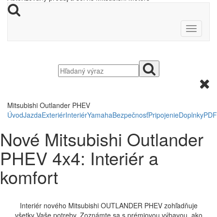
Mitsubishi Outlander PHEV
Úvod
Jazda
Exteriér
Interiér
Yamaha
Bezpečnosť
Pripojenie
Doplnky
PDF
Nové Mitsubishi Outlander
PHEV 4x4: Interiér a
komfort
Interiér nového Mitsubishi OUTLANDER PHEV zohľadňuje
všetky Vaše potreby. Zoznámte sa s prémiovou výbavou, ako