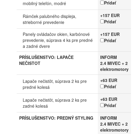
Pridať
mobilný telefón, modré
+157 EUR
Rámček palubného displeja,
Pridať
strieborné prevedenie
Panely ovládačov okien, karbónové
+157 EUR
prevedenie, súprava 4 ks pre predné
Pridať
a zadné dvere
PRÍSLUŠENSTVO: LAPAČE
INFORM
NEČISTOT
2.4 MIVEC + 2
elektromotory
+63 EUR
Lapače nečistôt, súprava 2 ks pre
Pridať
predné kolesá
+63 EUR
Lapače nečistôt, súprava 2 ks pre
Pridať
zadné kolesá
PRÍSLUŠENSTVO: PREDNÝ STYLING
INFORM
2.4 MIVEC + 2
elektromotory