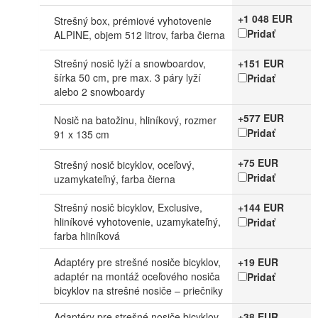
+1 048 EUR
Strešný box, prémiové vyhotovenie
Pridať
ALPINE, objem 512 litrov, farba čierna
Strešný nosič lyží a snowboardov,
+151 EUR
šírka 50 cm, pre max. 3 páry lyží
Pridať
alebo 2 snowboardy
+577 EUR
Nosič na batožinu, hliníkový, rozmer
Pridať
91 x 135 cm
+75 EUR
Strešný nosič bicyklov, oceľový,
Pridať
uzamykateľný, farba čierna
Strešný nosič bicyklov, Exclusive,
+144 EUR
hliníkové vyhotovenie, uzamykateľný,
Pridať
farba hliníková
Adaptéry pre strešné nosiče bicyklov,
+19 EUR
adaptér na montáž oceľového nosiča
Pridať
bicyklov na strešné nosiče – priečniky
Adaptéry pre strešné nosiče bicyklov,
+38 EUR