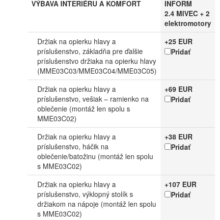
VÝBAVA INTERIÉRU A KOMFORT
INFORM
2.4 MIVEC + 2
elektromotory
Držiak na opierku hlavy a
+25 EUR
príslušenstvo, základňa pre ďalšie
Pridať
príslušenstvo držiaka na opierku hlavy
(MME03C03/MME03C04/MME03C05)
Držiak na opierku hlavy a
+69 EUR
príslušenstvo, vešiak – ramienko na
Pridať
oblečenie (montáž len spolu s
MME03C02)
Držiak na opierku hlavy a
+38 EUR
príslušenstvo, háčik na
Pridať
oblečenie/batožinu (montáž len spolu
s MME03C02)
Držiak na opierku hlavy a
+107 EUR
príslušenstvo, výklopný stolík s
Pridať
držiakom na nápoje (montáž len spolu
s MME03C02)