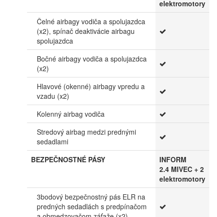
elektromotory
Čelné airbagy vodiča a spolujazdca
(x2), spínač deaktivácie airbagu
spolujazdca
Bočné airbagy vodiča a spolujazdca
(x2)
Hlavové (okenné) airbagy vpredu a
vzadu (x2)
Kolenný airbag vodiča
Stredový airbag medzi prednými
sedadlami
BEZPEČNOSTNÉ PÁSY
INFORM
2.4 MIVEC + 2
elektromotory
3bodový bezpečnostný pás ELR na
predných sedadlách s predpínačom
a obmedzovačom záťaže (x2)