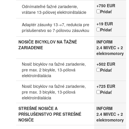
+750 EUR
Odnímateľné ťažné zariadenie,
Pridať
vrátane 13-pólovej elektroinštalácie
+19 EUR
Adaptér zásuvky 13→7, redukcia pre
Pridať
príslušenstvo so 7-pólovou zásuvkou
NOSIČE BICYKLOV NA ŤAŽNÉ
INFORM
ZARIADENIE
2.4 MIVEC + 2
elektromotory
Nosič bicyklov na ťažné zariadenie,
+502 EUR
pre max. 2 bicykle, 13-pólová
Pridať
elektroinštalácia
Nosič bicyklov na ťažné zariadenie,
+725 EUR
pre max. 3 bicykle, 13-pólová
Pridať
elektroinštalácia
STREŠNÉ NOSIČE A
INFORM
PRÍSLUŠENSTVO PRE STREŠNÉ
2.4 MIVEC + 2
NOSIČE
elektromotory