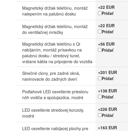
+22 EUR
Magnetický držiak telefónu, montáž
Pridať
nalepením na palubnú dosku
+22 EUR
Magnetický držiak telefónu, montáž
Pridať
do ventilačnej mriežky
Magnetický držiak telefónu s Qi
+56 EUR
nabíjaním, montáž prísavkou na
Pridať
palubnú dosku / stredový tunel,
vrátane kábla na pripojenie do vozidla
+201 EUR
Slnečné clony, pre zadné okná,
Pridať
navinovacie do zadných dverí
+138 EUR
Podlahové LED osvetlenie priestoru
Pridať
nôh vodiča a spolujazdca, modré
+226 EUR
LED osvetlenie stredovej konzoly,
Pridať
modré
+163 EUR
LED osvetlenie nabíjacej plochy pre