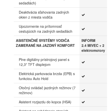
sedadlách)
Deaktivácia sťahovania zadných
okien z miesta vodiča
Upozornenie na prítomnosť
cestujúcich na zadných sedadlách
ASISTENČNÉ SYSTÉMY VODIČA
INFORM
ZAMERANÉ NA JAZDNÝ KOMFORT
2.4 MIVEC + 2
elektromotory
Plne digitálny prístrojový panel s
12,3" TFT displejom
Elektrická parkovacia brzda (EPB) s
funkciou Auto Hold
Otočný ovládač jazdných režimov (7
režimov)
Asistent rozjazdu do kopca (HSA)
Asistent na schádzanie strmých