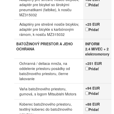
adaptér pre bicykel so širokými
Pridať
pneumatikami (fatbike), k nosiču
MZ315032
Adaptéry pre strešné nosiče bicyklov,
+25 EUR
adaptér pre bicykle s karbónovým
Pridať
rámom, k nosiču MZ315032
BATOŽINOVÝ PRIESTOR A JEHO
INFORM
OCHRANA
2.4 MIVEC + 2
elektromotory
Ochranná / deliaca mreža, na
+251 EUR
oddelenie priestoru posádky od
Pridať
batožinového priestoru, čierne
lakovanie
+94 EUR
Vaňa batožinového priestoru,
Pridať
gumová, s logom Mitsubishi Motors
Koberec batožinového priestoru,
+88 EUR
textilný koberec do batožinového
Pridať