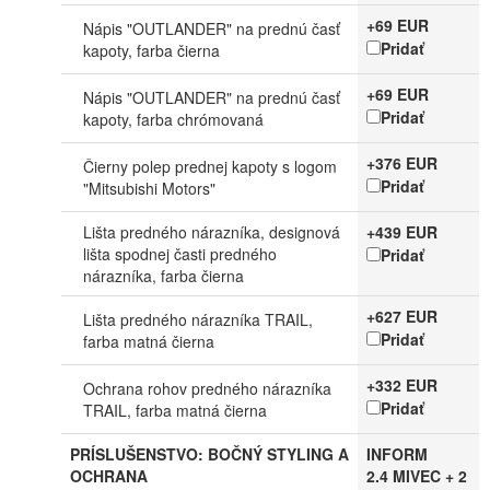
+69 EUR
Nápis "OUTLANDER" na prednú časť
Pridať
kapoty, farba čierna
+69 EUR
Nápis "OUTLANDER" na prednú časť
Pridať
kapoty, farba chrómovaná
+376 EUR
Čierny polep prednej kapoty s logom
Pridať
"Mitsubishi Motors"
Lišta predného nárazníka, designová
+439 EUR
lišta spodnej časti predného
Pridať
nárazníka, farba čierna
+627 EUR
Lišta predného nárazníka TRAIL,
Pridať
farba matná čierna
+332 EUR
Ochrana rohov predného nárazníka
Pridať
TRAIL, farba matná čierna
PRÍSLUŠENSTVO: BOČNÝ STYLING A
INFORM
OCHRANA
2.4 MIVEC + 2