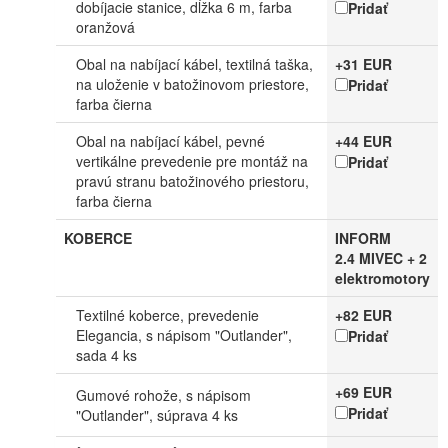
dobíjacie stanice, dĺžka 6 m, farba
Pridať
oranžová
Obal na nabíjací kábel, textilná taška,
+31 EUR
na uloženie v batožinovom priestore,
Pridať
farba čierna
Obal na nabíjací kábel, pevné
+44 EUR
vertikálne prevedenie pre montáž na
Pridať
pravú stranu batožinového priestoru,
farba čierna
KOBERCE
INFORM
2.4 MIVEC + 2
elektromotory
Textilné koberce, prevedenie
+82 EUR
Elegancia, s nápisom "Outlander",
Pridať
sada 4 ks
+69 EUR
Gumové rohože, s nápisom
Pridať
"Outlander", súprava 4 ks