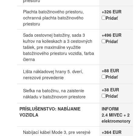
priestoru
Plachta batožinového priestoru,
+326 EUR
ochranná plachta batožinového
Pridať
priestoru
Sada cestovnej batožiny, sada 3
+496 EUR
kufrov na kolieskach a 3 cestovných
Pridať
tašiek, pre maximálne využitie
batožinového priestoru vozidla, farba
čierna
+88 EUR
Lišta nákladovej hrany 5. dverí,
Pridať
nerezové prevedenie
+38 EUR
Sieťka na batožinu, na zaistenie
Pridať
nákladu v batožinovom priestore
PRÍSLUŠENSTVO: NABÍJANIE
INFORM
VOZIDLA
2.4 MIVEC + 2
elektromotory
Nabíjací kábel Mode 3, pre verejné
+364 EUR