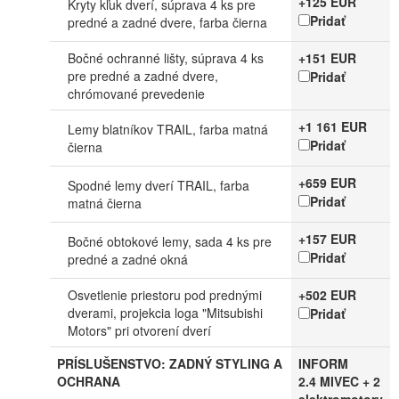
+125 EUR
Kryty kľuk dverí, súprava 4 ks pre
Pridať
predné a zadné dvere, farba čierna
Bočné ochranné lišty, súprava 4 ks
+151 EUR
pre predné a zadné dvere,
Pridať
chrómované prevedenie
+1 161 EUR
Lemy blatníkov TRAIL, farba matná
Pridať
čierna
+659 EUR
Spodné lemy dverí TRAIL, farba
Pridať
matná čierna
+157 EUR
Bočné obtokové lemy, sada 4 ks pre
Pridať
predné a zadné okná
Osvetlenie priestoru pod prednými
+502 EUR
dverami, projekcia loga "Mitsubishi
Pridať
Motors" pri otvorení dverí
PRÍSLUŠENSTVO: ZADNÝ STYLING A
INFORM
OCHRANA
2.4 MIVEC + 2
elektromotory