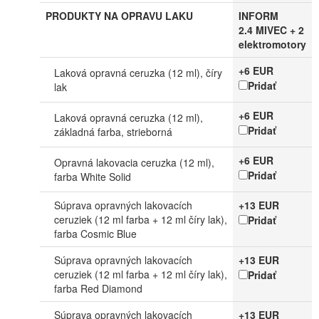
PRODUKTY NA OPRAVU LAKU
INFORM
2.4 MIVEC + 2
elektromotory
+6 EUR
Laková opravná ceruzka (12 ml), číry
Pridať
lak
+6 EUR
Laková opravná ceruzka (12 ml),
Pridať
základná farba, strieborná
+6 EUR
Opravná lakovacia ceruzka (12 ml),
Pridať
farba White Solid
Súprava opravných lakovacích
+13 EUR
ceruziek (12 ml farba + 12 ml číry lak),
Pridať
farba Cosmic Blue
Súprava opravných lakovacích
+13 EUR
ceruziek (12 ml farba + 12 ml číry lak),
Pridať
farba Red Diamond
Súprava opravných lakovacích
+13 EUR