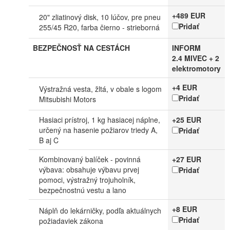
+489 EUR
20" zliatinový disk, 10 lúčov, pre pneu
Pridať
255/45 R20, farba čierno - strieborná
BEZPEČNOSŤ NA CESTÁCH
INFORM
2.4 MIVEC + 2
elektromotory
+4 EUR
Výstražná vesta, žltá, v obale s logom
Pridať
Mitsubishi Motors
Hasiaci prístroj, 1 kg hasiacej náplne,
+25 EUR
určený na hasenie požiarov triedy A,
Pridať
B aj C
Kombinovaný balíček - povinná
+27 EUR
výbava: obsahuje výbavu prvej
Pridať
pomoci, výstražný trojuholník,
bezpečnostnú vestu a lano
+8 EUR
Náplň do lekárničky, podľa aktuálnych
Pridať
požiadaviek zákona