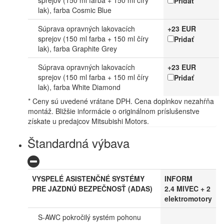
Pridať
lak), farba Cosmic Blue
Súprava opravných lakovacích
+23 EUR
sprejov (150 ml farba + 150 ml číry
Pridať
lak), farba Graphite Grey
Súprava opravných lakovacích
+23 EUR
sprejov (150 ml farba + 150 ml číry
Pridať
lak), farba White Diamond
* Ceny sú uvedené vrátane DPH. Cena doplnkov nezahŕňa
montáž. Bližšie informácie o originálnom príslušenstve
získate u predajcov Mitsubishi Motors.
Štandardná výbava
VYSPELÉ ASISTENČNÉ SYSTÉMY
INFORM
PRE JAZDNÚ BEZPEČNOSŤ (ADAS)
2.4 MIVEC + 2
elektromotory
S-AWC pokročilý systém pohonu