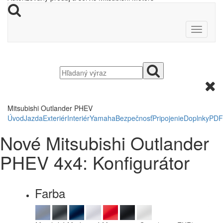
Mitsubishi Outlander PHEV
Úvod
Jazda
Exteriér
Interiér
Yamaha
Bezpečnosť
Pripojenie
Doplnky
PDF
Nové Mitsubishi Outlander
PHEV 4x4: Konfigurátor
Farba