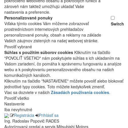
pokročilého webového obsahu a pokročilých funkcií a
zároveň nám taktiež umožňujú ukladať Vaše
nastavenia a preferencie.
Personalizované ponuky
Vďaka týmto cookies Vám môžeme zobrazovať
Switch
prostredníctvom internetových prehliadačov
personalizované ponuky, obsah a reklamy na základe
Vašich záujmov zistených na našej webovej stránke.
Povoliť vybrané
Súhlas s použitím súborov cookies
Kliknutím na tlačidlo
"POVOLIŤ VŠETKO" nám poskytujete súhlas s ich ukladaním na
Vašom zariadení, čo pomáha k správnemu fungovaniu a analýze
webu a k poskytovaniu personalizovaného obsahu na našich
komunikačných kanáloch.
Kliknutím na tlačidlo "NASTAVENIE" môžete povoliť alebo blokovať
jednotlivé typy cookies. Toto môžete kedykoľvek zmeniť.
Viac sa dozviete v našich
Zásadách používania cookies
.
Povoliť všetko
Nastavenie
Iba nevyhnutné
Registrácia
Prihlásiť sa
Ing. Radoslav Popovič RADES
Autorizovaný predaj a servis Mitsubishi Motors