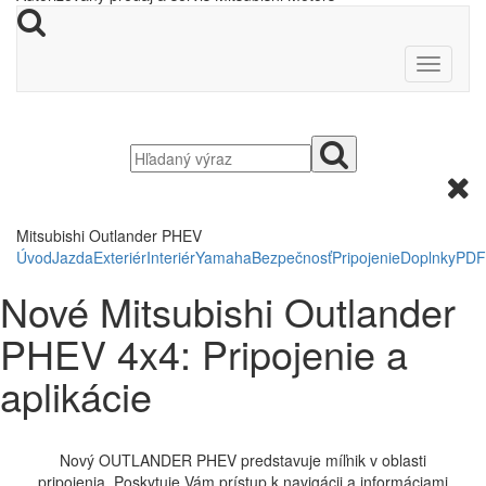
Mitsubishi Outlander PHEV
Úvod
Jazda
Exteriér
Interiér
Yamaha
Bezpečnosť
Pripojenie
Doplnky
PDF
Nové Mitsubishi Outlander
PHEV 4x4: Pripojenie a
aplikácie
Nový OUTLANDER PHEV predstavuje míľnik v oblasti
pripojenia. Poskytuje Vám prístup k navigácii a informáciami