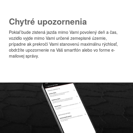
C
hytré upozornenia
Pokiaľ bude zistená jazda mimo Vami povolený deň a čas,
vozidlo vyjde mimo Vami určené zemepisné územie,
prípadne ak prekročí Vami stanovenú maximálnu rýchlosť,
obdržíte upozornenie na Váš smartfón alebo vo forme e-
mailovej správy.