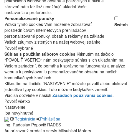
pokročilého webového obsahu a pokročilých funkcií a
zároveň nám taktiež umožňujú ukladať Vaše
nastavenia a preferencie.
Personalizované ponuky
Vďaka týmto cookies Vám môžeme zobrazovať
Switch
prostredníctvom internetových prehliadačov
personalizované ponuky, obsah a reklamy na základe
Vašich záujmov zistených na našej webovej stránke.
Povoliť vybrané
Súhlas s použitím súborov cookies
Kliknutím na tlačidlo
"POVOLIŤ VŠETKO" nám poskytujete súhlas s ich ukladaním na
Vašom zariadení, čo pomáha k správnemu fungovaniu a analýze
webu a k poskytovaniu personalizovaného obsahu na našich
komunikačných kanáloch.
Kliknutím na tlačidlo "NASTAVENIE" môžete povoliť alebo blokovať
jednotlivé typy cookies. Toto môžete kedykoľvek zmeniť.
Viac sa dozviete v našich
Zásadách používania cookies
.
Povoliť všetko
Nastavenie
Iba nevyhnutné
Registrácia
Prihlásiť sa
Ing. Radoslav Popovič RADES
Autorizovaný predaj a servis Mitsubishi Motors