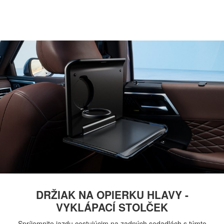
DRŽIAK NA OPIERKU HLAVY -
VYKLÁPACÍ STOLČEK
Spríjemnite jazdu cestujúcim na zadných sedadlách s týmto