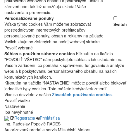
pokročilého webového obsahu a pokročilých funkcií a
zároveň nám taktiež umožňujú ukladať Vaše
nastavenia a preferencie.
Personalizované ponuky
Vďaka týmto cookies Vám môžeme zobrazovať
Switch
prostredníctvom internetových prehliadačov
personalizované ponuky, obsah a reklamy na základe
Vašich záujmov zistených na našej webovej stránke.
Povoliť vybrané
Súhlas s použitím súborov cookies
Kliknutím na tlačidlo
"POVOLIŤ VŠETKO" nám poskytujete súhlas s ich ukladaním na
Vašom zariadení, čo pomáha k správnemu fungovaniu a analýze
webu a k poskytovaniu personalizovaného obsahu na našich
komunikačných kanáloch.
Kliknutím na tlačidlo "NASTAVENIE" môžete povoliť alebo blokovať
jednotlivé typy cookies. Toto môžete kedykoľvek zmeniť.
Viac sa dozviete v našich
Zásadách používania cookies
.
Povoliť všetko
Nastavenie
Iba nevyhnutné
Registrácia
Prihlásiť sa
Ing. Radoslav Popovič RADES
Autorizovaný predaj a servis Mitsubishi Motors