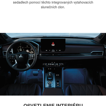
sedadlech pomocí těchto integrovaných vytahovacích
slunečních clon.
OSVETLENIE INTERIÉRU