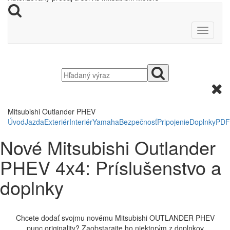
Mitsubishi Outlander PHEV
Úvod
Jazda
Exteriér
Interiér
Yamaha
Bezpečnosť
Pripojenie
Doplnky
PDF
Nové Mitsubishi Outlander
PHEV 4x4: Príslušenstvo a
doplnky
Chcete dodať svojmu novému Mitsubishi OUTLANDER PHEV
punc originality? Zaobstarajte ho niektorým z doplnkov