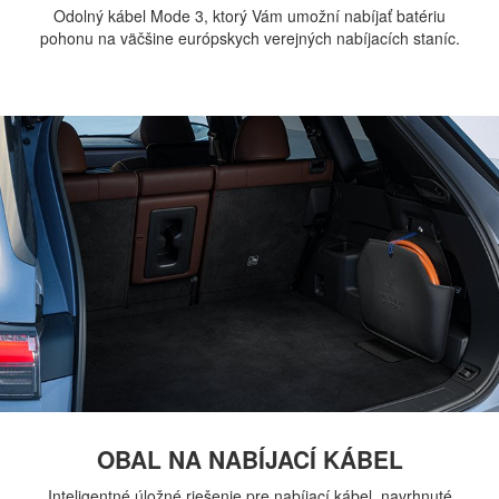
Odolný kábel Mode 3, ktorý Vám umožní nabíjať batériu
pohonu na väčšine európskych verejných nabíjacích staníc.
OBAL NA NABÍJACÍ KÁBEL
Inteligentné úložné riešenie pre nabíjací kábel, navrhnuté