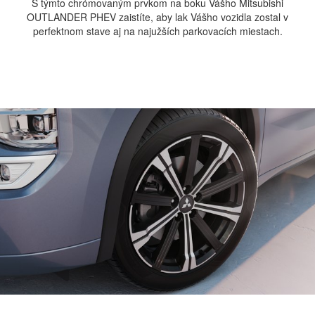
S týmto chrómovaným prvkom na boku Vášho Mitsubishi
OUTLANDER PHEV zaistíte, aby lak Vášho vozidla zostal v
perfektnom stave aj na najužších parkovacích miestach.