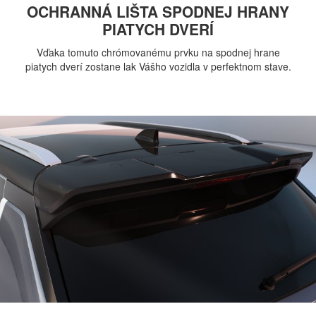
OCHRANNÁ LIŠTA SPODNEJ HRANY
PIATYCH DVERÍ
Vďaka tomuto chrómovanému prvku na spodnej hrane
piatych dverí zostane lak Vášho vozidla v perfektnom stave.