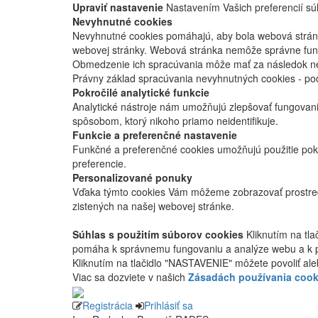
Upraviť nastavenie
Nastavením Vašich preferencií súh
Nevyhnutné cookies
Nevyhnutné cookies pomáhajú, aby bola webová stránka
webovej stránky. Webová stránka nemôže správne fung
Obmedzenie ich spracúvania môže mať za následok nes
Právny základ spracúvania nevyhnutných cookies - po
Pokročilé analytické funkcie
Analytické nástroje nám umožňujú zlepšovať fungovan
spôsobom, ktorý nikoho priamo neidentifikuje.
Funkcie a preferenčné nastavenie
Funkčné a preferenčné cookies umožňujú použitie pok
preferencie.
Personalizované ponuky
Vďaka týmto cookies Vám môžeme zobrazovať prostred
zistených na našej webovej stránke.
Súhlas s použitím súborov cookies
Kliknutím na tl
pomáha k správnemu fungovaniu a analýze webu a k 
Kliknutím na tlačidlo "NASTAVENIE" môžete povoliť ale
Viac sa dozviete v našich
Zásadách používania cook
Registrácia
Prihlásiť sa