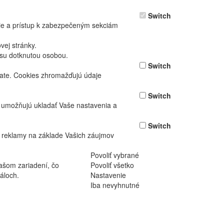
Switch
nie a prístup k zabezpečeným sekciám
ej stránky.
asu dotknutou osobou.
Switch
vate. Cookies zhromažďujú údaje
Switch
ž umožňujú ukladať Vaše nastavenia a
Switch
 reklamy na základe Vašich záujmov
Povoliť vybrané
ašom zariadení, čo
Povoliť všetko
áloch.
Nastavenie
Iba nevyhnutné