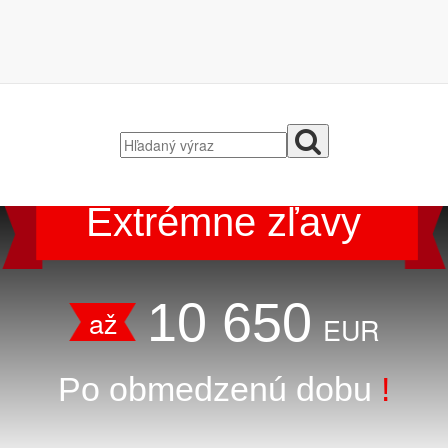
Extrémne zľavy
10 650
až
EUR
Po obmedzenú dobu
!