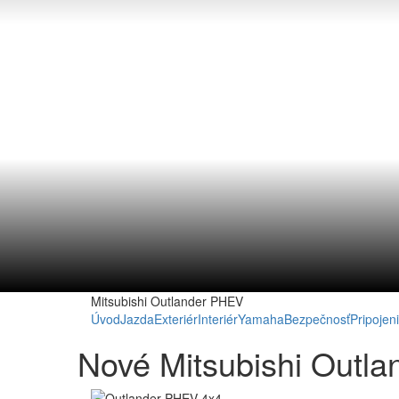
Mitsubishi Outlander PHEV
Úvod
Jazda
Exteriér
Interiér
Yamaha
Bezpečnosť
Pripojen
Nové Mitsubishi Outla