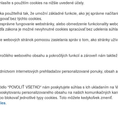
lasíte s použitím cookies na nižšie uvedené účely.
 použiteľná tak, že umožní základné funkcie, ako jej správne načíta
ovať bez týchto cookies.
právne fungovanie webstránky, alebo obmedzenie funkcionality webov
dľa zákona je možné nevyhnutné cookies spracúvať bez udelenia súhl
ie webových stránok pomocou zasielania správ o tom, ako stránky uží
ročilého webového obsahu a pokročilých funkcií a zároveň nám taktie
níctvom internetových prehliadačov personalizované ponuky, obsah a
ačidlo "POVOLIŤ VŠETKO" nám poskytujete súhlas s ich ukladaním na V
poskytovaniu personalizovaného obsahu na našich komunikačných kan
bo blokovať jednotlivé typy cookies. Toto môžete kedykoľvek zmeniť.
ies
.