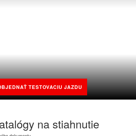
OBJEDNAŤ TESTOVACIU JAZDU
talógy na stiahnutie
aného dokumentu.