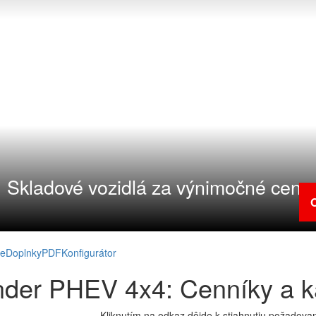
Skladové vozidlá za výnimočné ceny
ie
Doplnky
PDF
Konfigurátor
nder PHEV 4x4: Cenníky a ka
Kliknutím na odkaz dôjde k stiahnutiu požadov