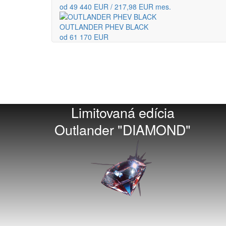
od 49 440 EUR / 217,98 EUR mes.
OUTLANDER PHEV BLACK
od 61 170 EUR
Limitovaná edícia
Outlander "DIAMOND"